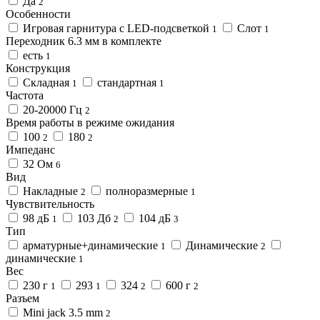
Да
2
Особенности
Игровая гарнитура с LED-подсветкой
Слот
1
1
Переходник 6.3 мм в комплекте
есть
1
Конструкция
Складная
стандартная
1
1
Частота
20-20000 Гц
2
Время работы в режиме ожидания
100
180
2
2
Импеданс
32 Ом
6
Вид
Накладные
полноразмерные
2
1
Чувствительность
98 дБ
103 Дб
104 дБ
1
2
3
Тип
арматурные+динамические
Динамические
1
2
динамические
1
Вес
230 г
293
324
600 г
1
1
2
2
Разъем
Mini jack 3.5 mm
2