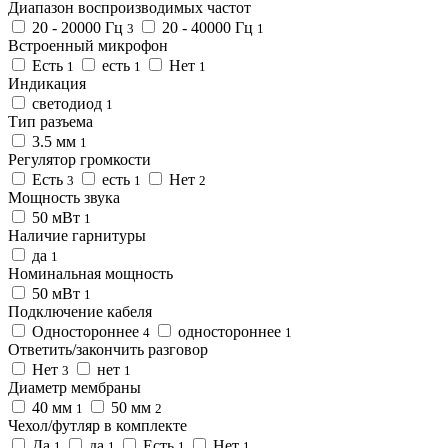
Диапазон воспроизводимых частот
20 - 20000 Гц
20 - 40000 Гц
3
1
Встроенный микрофон
Есть
есть
Нет
1
1
1
Индикация
светодиод
1
Тип разъема
3.5 мм
1
Регулятор громкости
Есть
есть
Нет
3
1
2
Мощность звука
50 мВт
1
Наличие гарнитуры
да
1
Номинальная мощность
50 мВт
1
Подключение кабеля
Одностороннее
одностороннее
4
1
Ответить/закончить разговор
Нет
нет
3
1
Диаметр мембраны
40 мм
50 мм
1
2
Чехол/футляр в комплекте
Да
да
Есть
Нет
1
1
1
1