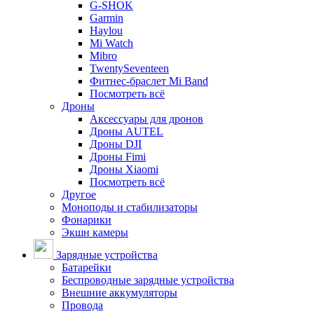
G-SHOK
Garmin
Haylou
Mi Watch
Mibro
TwentySeventeen
Фитнес-браслет Mi Band
Посмотреть всё
Дроны
Аксессуары для дронов
Дроны AUTEL
Дроны DJI
Дроны Fimi
Дроны Xiaomi
Посмотреть всё
Другое
Моноподы и стабилизаторы
Фонарики
Экшн камеры
Зарядные устройства
Батарейки
Беспроводные зарядные устройства
Внешние аккумуляторы
Провода