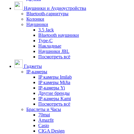
Наушники и Аудиоустройства
Bluetooth-гарнитуры
Колонки
Наушники
3.5 Jack
Bluetooth наушники
Type-C
Накладные
Наушники JBL
Посмотреть всё
Гаджеты
IP-камеры
IP камеры Imilab
IP камеры MiJia
IP-камеры Yi
Другие бренды
IP-камеры Kami
Посмотреть всё
Браслеты и Часы
70mai
Amazfit
Casio
CIGA Design