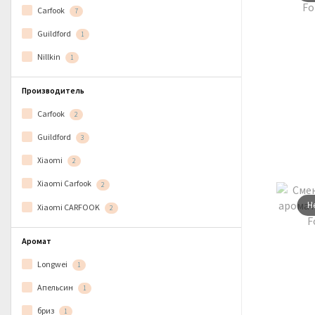
Carfook
7
Guildford
1
Nillkin
1
Производитель
Carfook
2
Guildford
3
Xiaomi
2
Xiaomi Carfook
2
Н
Xiaomi CARFOOK
2
Аромат
Longwei
1
Апельсин
1
бриз
1