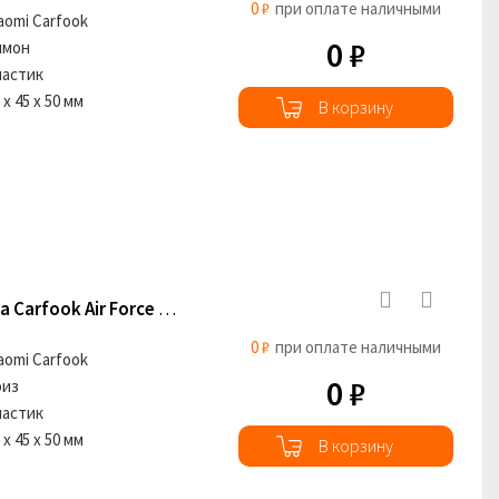
0 ₽
при оплате наличными
aomi Carfook
0 ₽
имон
ластик
 х 45 х 50 мм
В корзину
Сменный картридж для ароматизатора Carfook Air Force No.1 Бриз
0 ₽
при оплате наличными
aomi Carfook
0 ₽
риз
ластик
 х 45 х 50 мм
В корзину