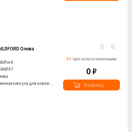
GILDFORD Олива
0 ₽
при оплате наличными
ildford
0 ₽
FANPX7
лива
Сменная капсула для освежителя воздуха
В корзину