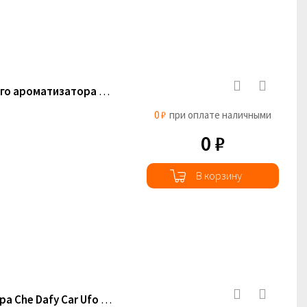
Сменные катриджи для автомобильного ароматизатора воздуха Taokey Planet (DO2) (3шт.)
0 ₽
при оплате наличными
0 ₽
В корзину
Сменные картриджи для ароматизатора Che Dafy Car Ufo Lemon