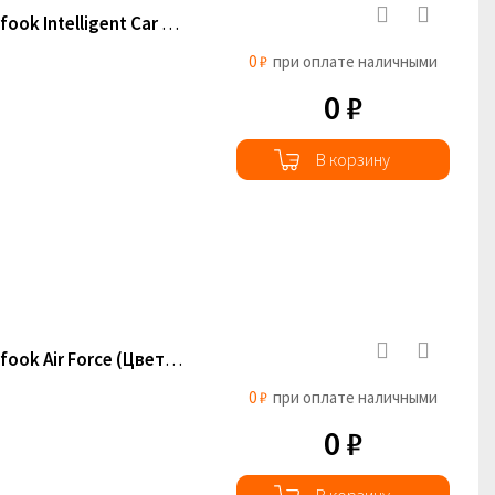
Масло для ароматизатора воздуха Carfook Intelligent Car Fragrance (YA105)
0 ₽
при оплате наличными
0 ₽
В корзину
Масло для ароматизатора воздуха Carfook Air Force (Цветочный)
0 ₽
при оплате наличными
0 ₽