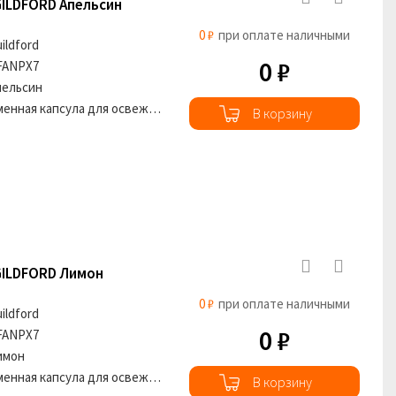
GILDFORD Апельсин
0 ₽
при оплате наличными
ildford
0 ₽
FANPX7
пельсин
Сменная капсула для освежителя воздуха
В корзину
GILDFORD Лимон
0 ₽
при оплате наличными
ildford
0 ₽
FANPX7
имон
Сменная капсула для освежителя воздуха
В корзину