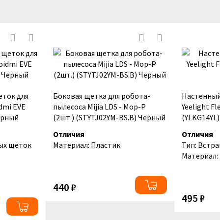
еток для
Боковая щетка для робота-
Настенны
dmi EVE
пылесоса Mijia LDS - Mop-P
Yeelight F
Черный
(2шт.) (STYTJ02YM-BS.B) Черный
(YLKG14YL)
Отличия
Отличия
ых щеток
Материал: Пластик
Тип: Встр
Материал:
440 ₽
495 ₽