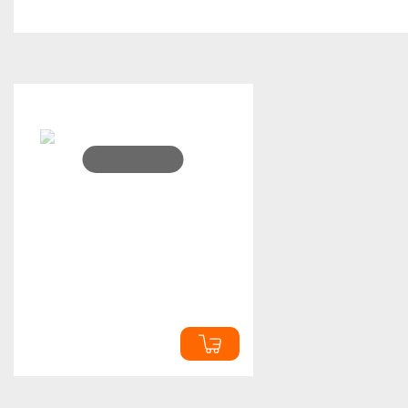
Вы смотрели
Нет в наличии
Сменный картридж для
Simpleway Automatic Soap
Dispenser Kit 300мл Голубой
0 ₽
при оплате наличными
0 ₽