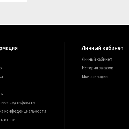
рмация
Личный кабинет
м
Личный кабинет
ия
История заказов
ка
Мои закладки
ты
чные сертификаты
ка конфеденциальности
ть отзыв