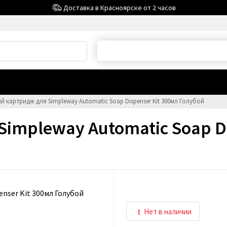
Доставка в Красноярске от 2 часов
Дарим защитное стекло за
честный отзыв на flamp
 картридж для Simpleway Automatic Soap Dispenser Kit 300мл Голубой
impleway Automatic Soap Di
Нет в наличии